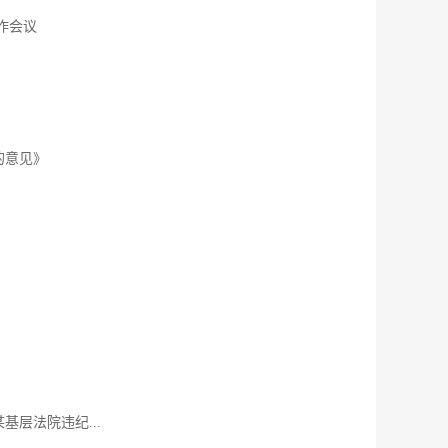
作会议
的意见》
层法院违纪...